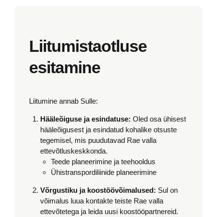
Liitumistaotluse
esitamine
Liitumine annab Sulle:
Hääleõiguse ja esindatuse:
Oled osa ühisest
hääleõigusest ja esindatud kohalike otsuste
tegemisel, mis puudutavad Rae valla
ettevõtluskeskkonda.
Teede planeerimine ja teehooldus
Ühistranspordiliinide planeerimine
Võrgustiku ja koostöövõimalused:
Sul on
võimalus luua kontakte teiste Rae valla
ettevõtetega ja leida uusi koostööpartnereid.