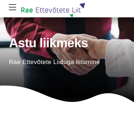
Astu liikmeks
Rae Ettevõtete Liiduga liitumine