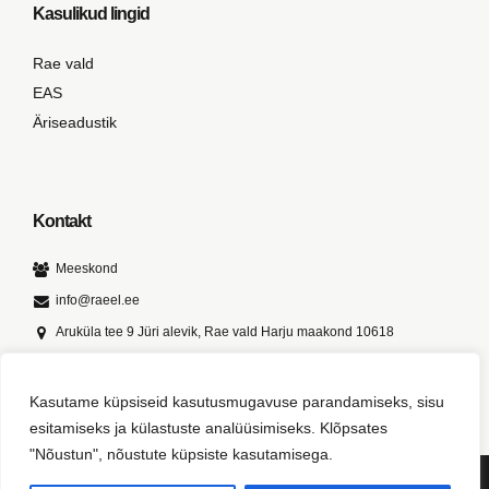
Kasulikud lingid
Rae vald
EAS
Äriseadustik
Kontakt
Meeskond
info@raeel.ee
Aruküla tee 9 Jüri alevik, Rae vald Harju maakond 10618
Kasutame küpsiseid kasutusmugavuse parandamiseks, sisu
esitamiseks ja külastuste analüüsimiseks. Klõpsates
"Nõustun", nõustute küpsiste kasutamisega.
© 2024 Rae Ettevõtete Liit. Kõik õigused kaitstud.