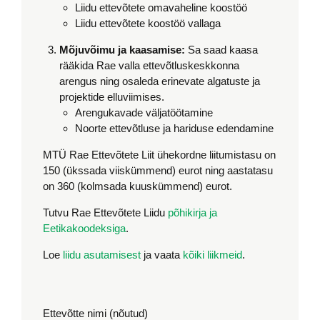
Liidu ettevõtete omavaheline koostöö
Liidu ettevõtete koostöö vallaga
Mõjuvõimu ja kaasamise:
Sa saad kaasa
rääkida Rae valla ettevõtluskeskkonna
arengus ning osaleda erinevate algatuste ja
projektide elluviimises.
Arengukavade väljatöötamine
Noorte ettevõtluse ja hariduse edendamine
MTÜ Rae Ettevõtete Liit ühekordne liitumistasu on
150 (ükssada viiskümmend) eurot ning aastatasu
on 360 (kolmsada kuuskümmend) eurot.
Tutvu Rae Ettevõtete Liidu
põhikirja ja
Eetikakoodeksiga
.
Loe
liidu asutamisest
ja vaata
kõiki liikmeid
.
Ettevõtte nimi (nõutud)